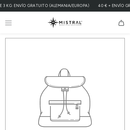
 KG: ENVÍO GRATUITO (ALEMANIA/EUROPA)
40 € + ENVÍO GRA