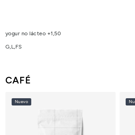
yogur no lácteo +1,50
G,L,FS
CAFÉ
Nuevo
Nu