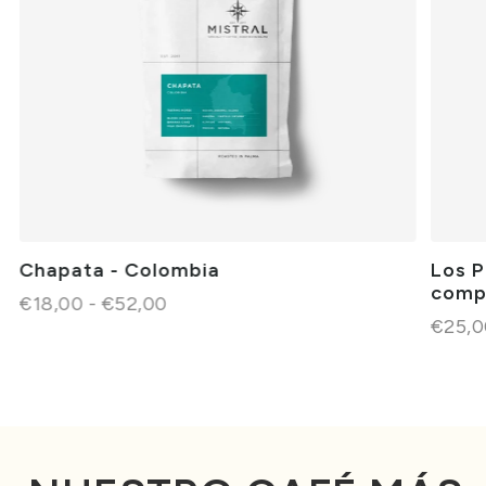
Chapata - Colombia
Los P
comp
€18,00 - €52,00
€25,0