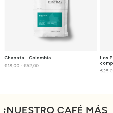
Chapata - Colombia
Los P
comp
€18,00 - €52,00
€25,0
¡NUESTRO CAFÉ MÁS