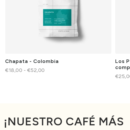
Chapata - Colombia
Los P
comp
€18,00 - €52,00
€25,0
¡NUESTRO CAFÉ MÁS